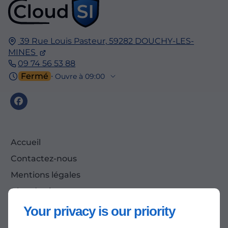
39 Rue Louis Pasteur,
59282
DOUCHY-LES-
MINES
09 74 56 53 88
Fermé
⋅ Ouvre à 09:00
Accueil
Contactez-nous
Mentions légales
Plan du site
Your privacy is our priority